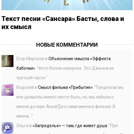
Текст песни «Сансара» Басты, слова и
их смысл
НОВЫЕ КОММЕНТАРИИ
Егор Миронов
в
Объяснение смысла «Эффекта
бабочки»
: “
Фото Келли неверное. Это Дженна из
третьей части.
”
Водолей
в
Смысл фильма «Прибытие»
: “
Предполагаю,
все домыслы имеют место быть, но, мы забыли о
имени дочери. Анна!Да и сами имена в фильме. В
имени…
”
Ольга
в
«Запределье» — там, где живет душа
: “
При