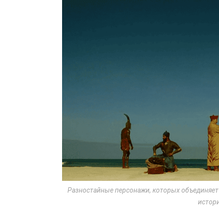
Разностайные персонажи, которых объединяет 
истор