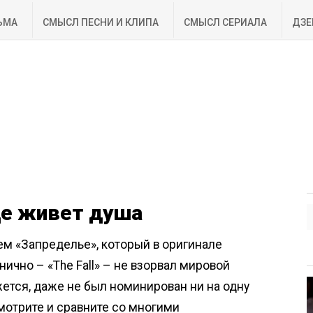
ЬМА
СМЫСЛ ПЕСНИ И КЛИПА
СМЫСЛ СЕРИАЛА
ДЗЕ
де живет душа
м «Запределье», который в оригинале
ично – «The Fall» – не взорвал мировой
жется, даже не был номинирован ни на одну
мотрите и сравните со многими