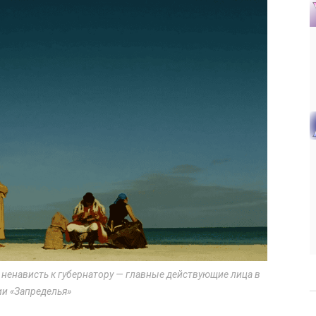
ненависть к губернатору — главные действующие лица в
ии «Запределья»