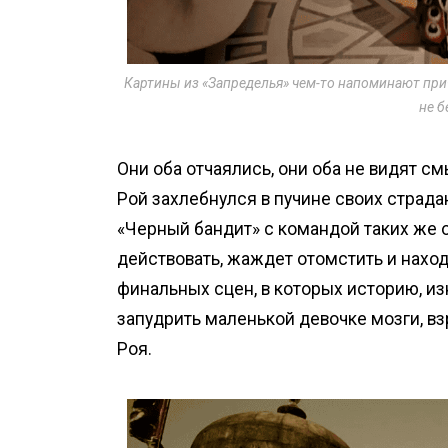
Картины из «Запределья» чем-то напоминают прич
не 
Они оба отчаялись, они оба не видят см
Рой захлебнулся в пучине своих страда
«Черный бандит» с командой таких же 
действовать, жаждет отомстить и наход
финальных сцен, в которых историю, и
запудрить маленькой девочке мозги, в
Роя.