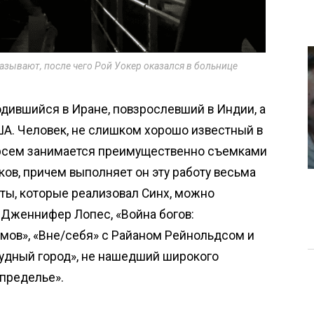
азывают, после чего Рой Уокер оказался в больнице
одившийся в Иране, повзрослевший в Индии, а
ША. Человек, не слишком хорошо известный в
арсем занимается преимущественно съемками
ов, причем выполняет он эту работу весьма
ты, которые реализовал Синх, можно
с Дженнифер Лопес, «Война богов:
мов», «Вне/себя» с Райаном Рейнольдсом и
дный город», не нашедший широкого
апределье».