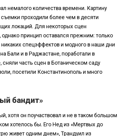
ал немалого количества времени. Картину
м съемки проходили более чем в десяти
ящих локаций. Для некоторых сцен
 однако принцип оставался прежним: только
и никаких спецэффектов и модного в наши дни
а Бали и в Раджастане, поработали в
 сняли часть сцен в Ботаническом саду
воли, посетили Константинополь и много
ный бандит»
й, хотя он поучаствовал и не в таком большом
ком хотелось бы. Его Нед из «Мертвых до
грю живет одним днем», Трандуил из