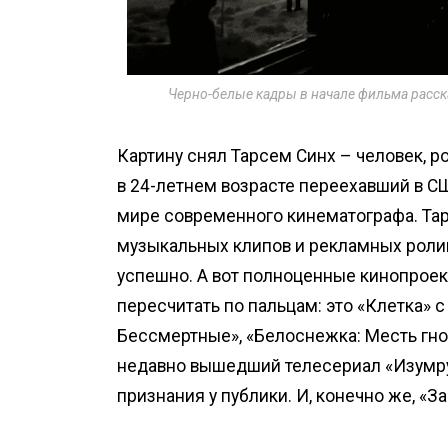
Черно-белые кадры в начале фильма расск
Картину снял Тарсем Синх – человек, р
в 24-летнем возрасте переехавший в С
мире современного кинематографа. Т
музыкальных клипов и рекламных ролик
успешно. А вот полноценные кинопроек
пересчитать по пальцам: это «Клетка» 
Бессмертные», «Белоснежка: Месть гно
недавно вышедший телесериал «Изумру
признания у публики. И, конечно же, «З