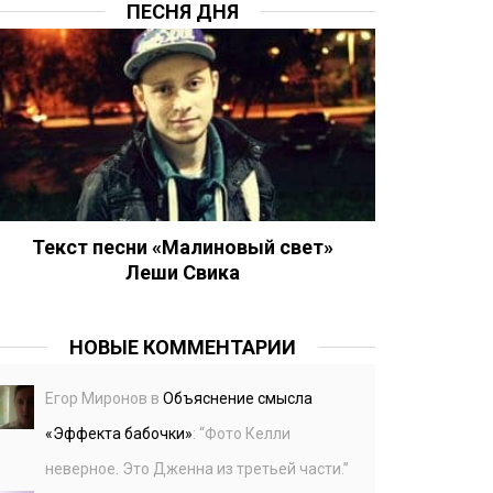
ПЕСНЯ ДНЯ
Текст песни «Малиновый свет»
Леши Свика
НОВЫЕ КОММЕНТАРИИ
Егор Миронов
в
Объяснение смысла
«Эффекта бабочки»
: “
Фото Келли
неверное. Это Дженна из третьей части.
”