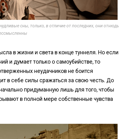
удливые сны, только, в отличие от последних, они отнюдь
бессмысленны
ысла в жизни и света в конце туннеля. Но если
ний и думает только о самоубийстве, то
отверженных неудачников не боится
ит в себе силы сражаться за свою честь. До
значально придуманную лишь для того, чтобы
зрывают в полной мере собственные чувства