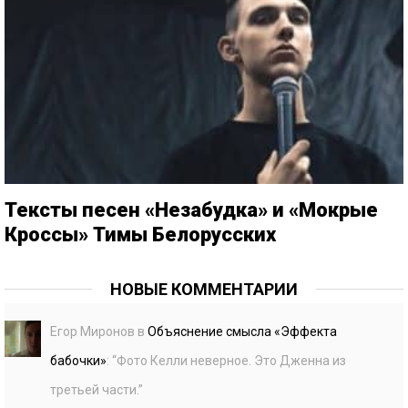
Тексты песен «Незабудка» и «Мокрые
Кроссы» Тимы Белорусских
НОВЫЕ КОММЕНТАРИИ
Егор Миронов
в
Объяснение смысла «Эффекта
бабочки»
: “
Фото Келли неверное. Это Дженна из
третьей части.
”