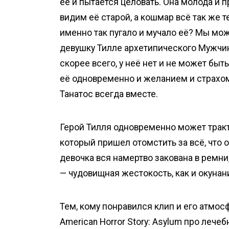
ее и пытается целовать. Она молода и 
видим её старой, а кошмар всё так же те
именно так пугало и мучало её? Мы мо
девушку Тилле архетипического Мужчин
скорее всего, у неё нет и не может быт
её одновременно и желанием и страхом,
Танатос всегда вместе.
Герой Тилля одновременно может тракт
который пришел отомстить за всё, что о
девочка вся намертво закована в ремни
— чудовищная жестокость, как и окунан
Тем, кому понравился клип и его атмос
American Horror Story: Asylum про ле