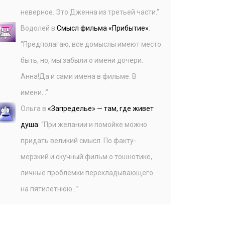
неверное. Это Дженна из третьей части.
”
Водолей
в
Смысл фильма «Прибытие»
:
“
Предполагаю, все домыслы имеют место
быть, но, мы забыли о имени дочери.
Анна!Да и сами имена в фильме. В
имени…
”
Ольга
в
«Запределье» — там, где живет
душа
: “
При желании и помойке можно
придать великий смысл. По факту-
мерзкий и скучный фильм о тошнотике,
личные проблемки перекладывающего
на пятилетнюю…
”