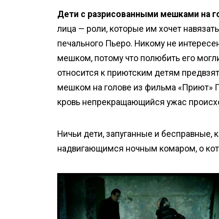
Дети с разрисованными мешками на г
лица — роли, которые им хочет навязат
печального Пьеро. Никому не интересен
мешком, потому что полюбить его могли
относится к приютским детям предвзят
мешком на голове из фильма «Приют» 
кровь непрекращающийся ужас происхо
Ничьи дети, запуганные и бесправные, 
надвигающимся ночным комаром, о кото