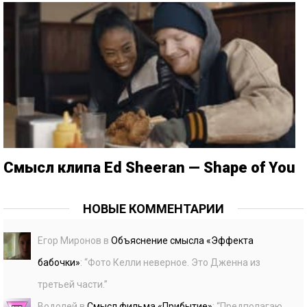
Смысл клипа Ed Sheeran — Shape of You
НОВЫЕ КОММЕНТАРИИ
Егор Миронов
в
Объяснение смысла «Эффекта
бабочки»
: “
Фото Келли неверное. Это Дженна из
третьей части.
”
Водолей
в
Смысл фильма «Прибытие»
: “
Предполагаю,