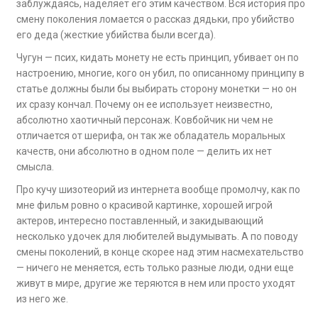
заблуждаясь, наделяет его этим качеством. Вся история про
смену поколения ломается о рассказ дядьки, про убийство
его деда (жесткие убийства были всегда).
Чугун — псих, кидать монету не есть принцип, убивает он по
настроению, многие, кого он убил, по описанному принципу в
статье должны были бы выбирать сторону монетки — но он
их сразу кончал. Почему он ее использует неизвестно,
абсолютно хаотичный персонаж. Ковбойчик ни чем не
отличается от шерифа, он так же обладатель моральных
качеств, они абсолютно в одном поле — делить их нет
смысла.
Про кучу шизотеорий из интернета вообще промолчу, как по
мне фильм ровно о красивой картинке, хорошей игрой
актеров, интересно поставленный, и закидывающий
несколько удочек для любителей выдумывать. А по поводу
смены поколений, в конце скорее над этим насмехательство
— ничего не меняется, есть только разные люди, одни еще
живут в мире, другие же теряются в нем или просто уходят
из него же.