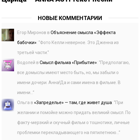
НОВЫЕ КОММЕНТАРИИ
Егор Миронов
в
Объяснение смысла «Эффекта
бабочки»
: “
Фото Келли неверное. Это Дженна из
третьей части.
”
Водолей
в
Смысл фильма «Прибытие»
: “
Предполагаю,
все домыслы имеют место быть, но, мы забыли о
имени дочери. Анна!Да и сами имена в фильме. В
имени…
”
Ольга
в
«Запределье» — там, где живет душа
: “
При
желании и помойке можно придать великий смысл. По
факту-мерзкий и скучный фильм о тошнотике, личные
проблемки перекладывающего на пятилетнюю…
”