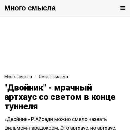
Много cмысла
От
ме
Много смысла
Смысл фильма
"Двойник" - мрачный
артхаус со светом в конце
туннеля
«Двойник» Р.Айоади можно смело назвать
фильмом-парадоксом. Это артхаус, но артхаус,