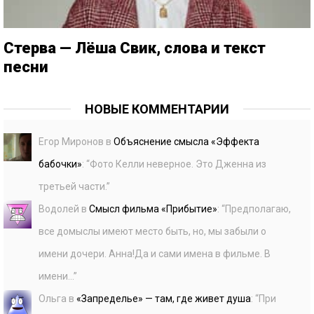
Стерва — Лёша Свик, слова и текст
песни
НОВЫЕ КОММЕНТАРИИ
Егор Миронов
в
Объяснение смысла «Эффекта
бабочки»
: “
Фото Келли неверное. Это Дженна из
третьей части.
”
Водолей
в
Смысл фильма «Прибытие»
: “
Предполагаю,
все домыслы имеют место быть, но, мы забыли о
имени дочери. Анна!Да и сами имена в фильме. В
имени…
”
Ольга
в
«Запределье» — там, где живет душа
: “
При