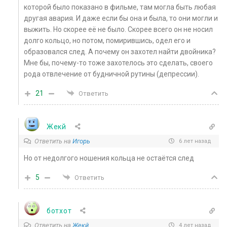
которой было показано в фильме, там могла быть любая
другая авария. И даже если бы она и была, то они могли и
выжить. Но скорее её не было. Скорее всего он не носил
долго кольцо, но потом, помирившись, одел его и
образовался след. А почему он захотел найти двойника?
Мне бы, почему-то тоже захотелось это сделать, своего
рода отвлечение от будничной рутины (депрессии).
21
Ответить
Жекй
Ответить на
Игорь
6 лет назад
Но от недолгого ношения кольца не остаётся след
5
Ответить
ботхот
Ответить на
Жекй
4 лет назад