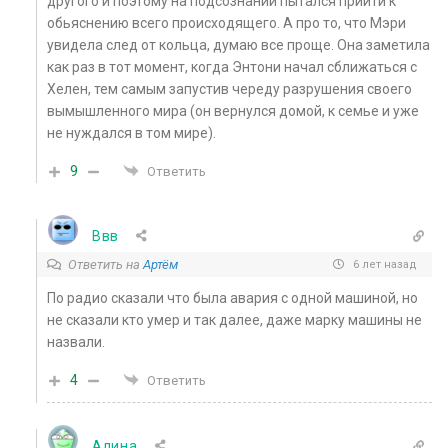
другого и поэтому на подсознании пытался прийти к
обьяснению всего происходящего. А про то, что Мэри
увидела след от кольца, думаю все проще. Она заметила
как раз в тот момент, когда Энтони начал сближаться с
Хелен, тем самым запустив череду разрушения своего
вымышленного мира (он вернулся домой, к семье и уже
не нуждался в том мире).
9
Ответить
Ввв
Ответить на
Артём
6 лет назад
По радио сказали что была авария с одной машиной, но
не сказали кто умер и так далее, даже марку машины не
назвали.
4
Ответить
Алина