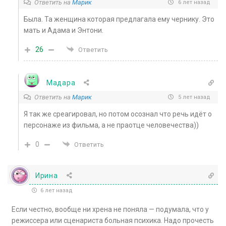
Ответить на
Марик
6 лет назад
Была. Та женщина которая предлагала ему чернику. Это
мать и Адама и Энтони.
26
Ответить
Мадара
Ответить на
Марик
5 лет назад
Я так же среагировал, но потом осознал что речь идёт о
персонаже из фильма, а не праотце человечества))
0
Ответить
Ирина
6 лет назад
Если честно, вообще ни хрена не поняла — подумала, что у
режиссера или сценариста больная психика. Надо прочесть