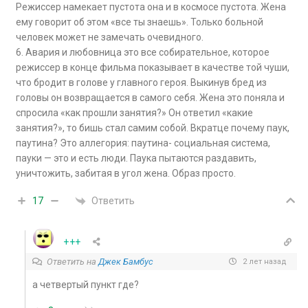
Режиссер намекает пустота она и в космосе пустота. Жена
ему говорит об этом «все ты знаешь». Только больной
человек может не замечать очевидного.
6. Авария и любовница это все собирательное, которое
режиссер в конце фильма показывает в качестве той чуши,
что бродит в голове у главного героя. Выкинув бред из
головы он возвращается в самого себя. Жена это поняла и
спросила «как прошли занятия?» Он ответил «какие
занятия?», то бишь стал самим собой. Вкратце почему паук,
паутина? Это аллегория: паутина- социальная система,
пауки — это и есть люди. Паука пытаются раздавить,
уничтожить, забитая в угол жена. Образ просто.
Ответить
17
+++
Ответить на
Джек Бамбус
2 лет назад
а четвертый пункт где?