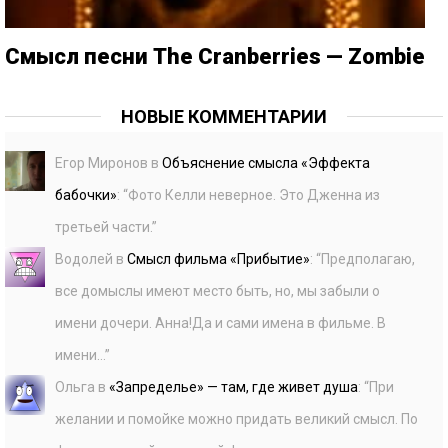
Смысл песни The Cranberries — Zombie
НОВЫЕ КОММЕНТАРИИ
Егор Миронов
в
Объяснение смысла «Эффекта
бабочки»
: “
Фото Келли неверное. Это Дженна из
третьей части.
”
Водолей
в
Смысл фильма «Прибытие»
: “
Предполагаю,
все домыслы имеют место быть, но, мы забыли о
имени дочери. Анна!Да и сами имена в фильме. В
имени…
”
Ольга
в
«Запределье» — там, где живет душа
: “
При
желании и помойке можно придать великий смысл. По